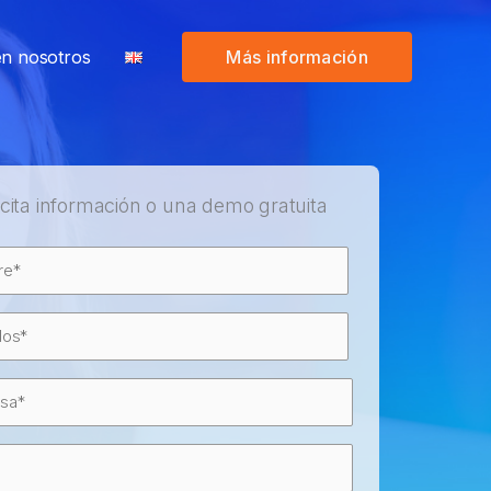
en nosotros
Más información
icita información o una demo gratuita
e
(Obligatorio)
e
e
(Obligatorio)
os
sa
(Obligatorio)
Obligatorio)