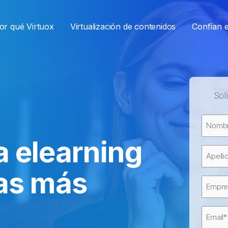
or qué Virtuox
Virtualización de contenidos
Confían 
Sol
Nombr
a elearning
Nombr
Nombr
as más
Apellid
Empre
Email
(