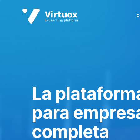
Ir
al
P
contenido
La plataform
para empres
completa