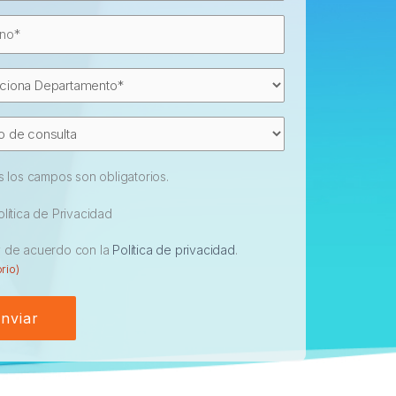
ono
(Obligatorio)
tamento
(Obligatorio)
o
lta
s los campos son obligatorios.
olítica de Privacidad
ntimiento
y de acuerdo con la
Política de privacidad
.
(Obligatorio)
rio)
nviar