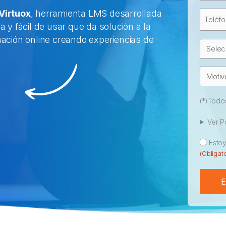
Virtuox
, herramienta LMS desarrollada
Teléf
va y fácil de usar que da solución a la
mación online creando experiencias de
Depar
Motiv
de
Consu
(*)Todo
Ver P
Conse
Esto
(Obligato
E